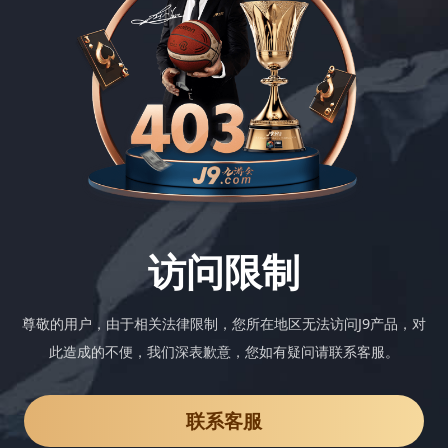
访问限制
尊敬的用户，由于相关法律限制，您所在地区无法访问J9产品，对
此造成的不便，我们深表歉意，您如有疑问请联系客服。
联系客服