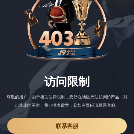
访问限制
尊敬的用户，由于相关法律限制，您所在地区无法访问J9产品，对
此造成的不便，我们深表歉意，您如有疑问请联系客服。
联系客服